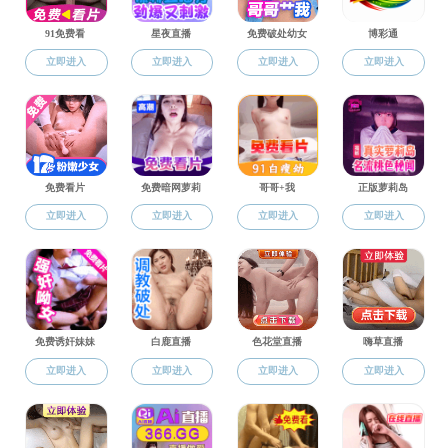
[国际化合
黄色网站 第十一届青年教师讲课比赛黄色网站 分赛圆满举行
作]
时间：2023-10-27
阅读次数：
454
[国际化合
周祚万教授出访比利时和德国开展学术交流和人才引进
作]
时间：2023-10-31
阅读次数：
570
[校企合作]
功能高分子团队助力川渝竹产业高质量发展
时间：2023-09-13
阅读次数：
621
1
LINK
黄色网站
交大新闻网