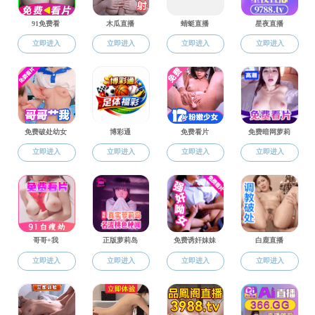
组织建设与党员发展
纪委工作
工会工作
党建动态
黄色网站
>
党群工作
>
党建动态
> 正文
黄色网站 2022级研究生党支部深入贯彻中央八项规定精
神学习教育专题党课成功开展
作者：杨书凌
日期：2025-04-16 20:10
点击数：
46
为深入贯彻中央八项规定精神学习教育的核心要义与
实践路径，黄色网站 2022级研究生党支部于2025年4月15
日19:30在九里校区3号教学楼3344教室成功开展深入贯彻