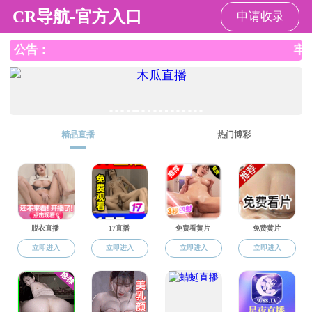
黄色网站
党群工作
党委概况
党建通知
党建动态